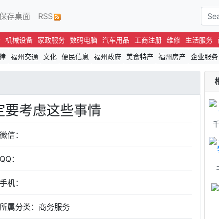
保存桌面
RSS
场
机械设备
家政服务
数码电脑
汽车用品
工商注册
维修
生活服务
律
福州交通
文化
便民信息
福州政府
美食特产
福州房产
企业服务
定要考虑这些事情
微信：
QQ：
手机：
所属分类：商务服务