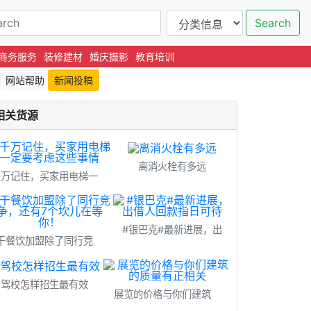
Search
商务服务
装修建材
婚庆摄影
教育培训
网站帮助
新闻投稿
相关货源
离消火栓有多远
千万记住，买家用电梯一
​#银巴克#最新进展，出
干餐饮加盟除了同行竞
驾校怎样招生最有效
展览的价格与你们建筑