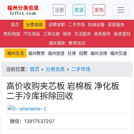
注册
登录
发布
首页
分类信息
招聘求职
二手市场
机械设备
家政服务
数码电脑
汽车用品
工商注册
维修
生活服务
商务服务
装修建材
婚庆摄影
教育培训
福州生活
福州教育
福州旅游
社保
招聘
福州法律
福州交通
文
当前位置：
首页
>
分类信息
>
二手市场
高价收购夹芯板 岩棉板 净化板
二手冷库拆除回收
微信：13917537207