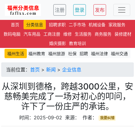
注册
登录
发布
首页
分类信息
招聘求职
二手市场
机械设备
家政服务
数码电脑
汽车用品
工商注册
维修
生活服务
商务服务
装修建材
婚庆摄影
教育培训
福州生活
福州教育
福州旅游
社保
招聘
福州法律
福州交通
文
当前位置：
首页
>
新闻
>
企业信息
从深圳到德格，跨越3000公里，安
慈畅美完成了一场对初心的叩问，
许下了一份庄严的承诺。
时间：2025-09-02 来源： 作者：
我要纠错