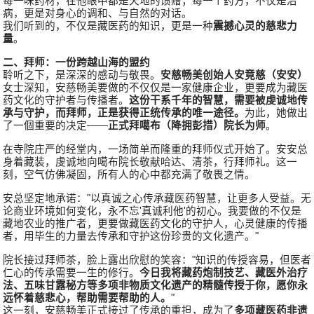
每一味药材，在他眼中都是天地的馈赠；每一个药方，不仅是治
病，更是对身心的调和、与自然的对话。
我们听到的，不仅是藏医药的知识，更是一种
震撼心灵的慈悲力
量
。
二、拜师：一份跨越山海的盟约
聆听之下，是深深的感动与敬畏。
安慈畅美创始人安竟慈（安安）
女士深知，安慈畅美要做的不仅仅是一家健康企业，更要成为藏医
药文化的守护者与传播者。
这份干系千年的智慧，需要被虔诚地传
承与守护，而拜师，正是获得正统传承的唯一途径。
为此，她做出
了一個重要的决定——
正式拜噶布（降拥彭措）院长为师
。
在寺院庄严的经堂内，一场简单而隆重的拜师仪式开始了。安安总
身着藏装，虔诚地向噶布院长敬献哈达、清茶，行拜师礼。这一
刻，空气仿佛凝固，所有人的心中都充满了敬畏之情。
安总坚定地承诺："以真诚之心传承藏医药智慧，让更多人受益。无
论商业环境如何变化，永不忘'真诚利他'的初心。我要做的不仅是
藏地农业的推广者，更要做藏医药文化的守护人，心灵健康的传播
者，用毕生的力量去传承和守护这份珍贵的文化遗产。"
院长接过拜师茶，脸上露出欣慰的笑容："知识的传授容易，但医者
仁心的传承需要一生的修行。
今日我将藏药炮制技艺、藏医外治疗
法、五味甘露秘方等多项非物质文化遗产的精髓传授于你，愿你永
远怀着慈悲心，帮助需要帮助的人。
"
这一刻，安慈畅美正式接过了传承的重担，成为了
多项藏医药非遗