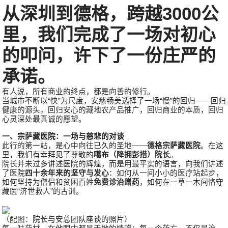
从深圳到德格，跨越3000公
里，我们完成了一场对初心
的叩问，许下了一份庄严的
承诺。
有人说，所有商业的终点，都是向善的修行。
当城市不断以“快”为尺度，安慈畅美选择了一场“慢”的回归——回归
健康的源头，回归安心的藏地农产品推广，回归商业的本质，回归
心灵深处最真诚的愿望。
一、宗萨藏医院：一场与慈悲的对谈
此行的第一站，是心中向往已久的圣地——
德格宗萨藏医院
。在这
里，我们有幸拜见了尊敬的
噶布（降拥彭措）院长
。
院长并未过多讲述医院的辉煌，而是用最平实的语言，向我们讲述
了医院
四十余年来的坚守与发心
：如何从一间小小的医疗站起步，
如何坚持为僧侣和贫困百姓
免费诊治赠药
，如何在一草一木间恪守
藏医“济世救人”的古训。
（配图：院长与安总团队座谈的照片）