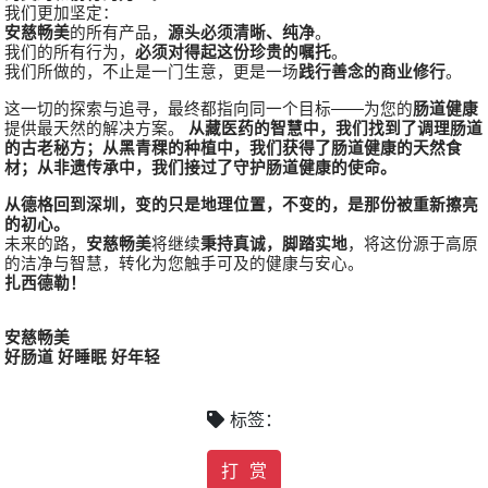
我们更加坚定：
安慈畅美
的所有产品，
源头必须清晰、纯净
。
我们的所有行为，
必须对得起这份珍贵的嘱托
。
我们所做的，不止是一门生意，更是一场
践行善念的商业修行
。
这一切的探索与追寻，最终都指向同一个目标——为您的
肠道健康
提供最天然的解决方案。
从藏医药的智慧中，我们找到了调理肠道
的古老秘方；从黑青稞的种植中，我们获得了肠道健康的天然食
材；从非遗传承中，我们接过了守护肠道健康的使命。
从德格回到深圳，变的只是地理位置，不变的，是那份被重新擦亮
的初心。
未来的路，
安慈畅美
将继续
秉持真诚，脚踏实地
，将这份源于高原
的洁净与智慧，转化为您触手可及的健康与安心。
扎西德勒！
安慈畅美
好肠道 好睡眠 好年轻
标签：
打 赏