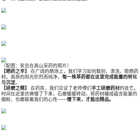
（配图：安总在高山采药的照片）
【晒药之辛】
在广阔的晒场上，我们学习如何甄别、清洗、晾晒药
材。高原的阳光炽烈而纯净，
每一株草药都在这里完成能量的转化
与沉淀
。
【研磨之精】
在药房，我们见证了老师傅们
手工研磨药材
的技艺。
时间在这里仿佛慢了下来，石磨缓缓转动，将药材碾成蕴含能量的
细粉，也磨砺着我们的心性——
慢下来，才能出精品。