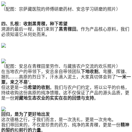
（配图：宗萨藏医院的师傅研磨药材、安总学习研磨的照片）
四、扎根：收割黑青稞，种下希望
溯源的最后一程，我们来到了
黑青稞田
。作为产品核心原料，我们
必须知道它从何处而来。
（配图：安总在青稞田里劳作、与藏族农户交流的欢乐照片）
在当地农户的带领下，安总亲自带领团队
下地收割
。弯腰、挥镰、
捆扎……高原的烈日下，汗水滴入泥土，大家真切体会到了“
一米一
粟，来之不易
”。
但这更是一场
希望的收割
。我们与农户们约定，将以公平的价格，
持续收购这份高原的纯净馈赠。这不仅保证了产品的源头品质，更
是一份
对藏地生态农业的实实在在的回馈与支持
。
回归，是为了更好地出发
这次德格之行，于我们而言，是一次洗礼，更是一次充电。
我们带回来的，不仅是珍贵的药方、纯净的黑青稞，更是一份
精神
的契约
和
前行的力量
。