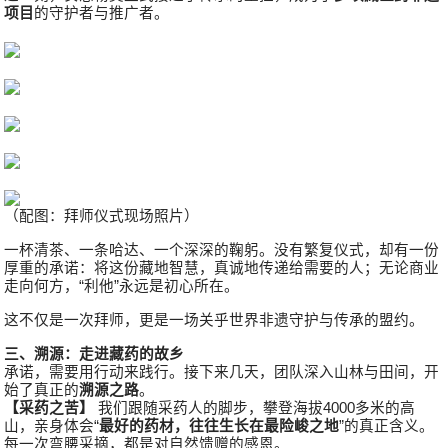
项目
的守护者与推广者。
（配图：拜师仪式现场照片）
一杯清茶、一条哈达、一个深深的鞠躬。没有繁复仪式，却有一份
厚重的承诺：将这份藏地智慧，真诚地传递给需要的人；无论商业
走向何方，“利他”永远是初心所在。
这不仅是一次拜师，更是一场关乎世界非遗守护与传承的盟约。
三、溯源：走进藏药的故乡
承诺，需要用行动来践行。接下来几天，团队深入山林与田间，开
始了真正的
溯源之路
。
【采药之苦】
我们跟随采药人的脚步，攀登海拔4000多米的高
山，亲身体会“
最好的药材，往往生长在最险峻之地
”的真正含义。
每一次弯腰采摘，都是对自然馈赠的感恩。