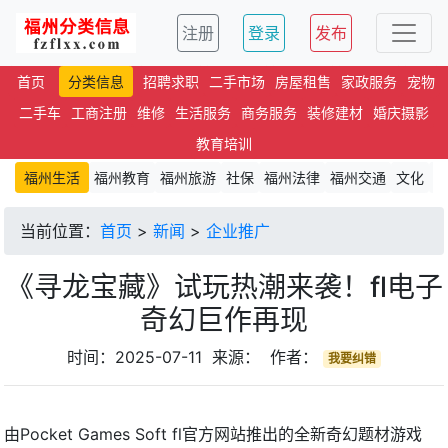
注册
登录
发布
首页
分类信息
招聘求职
二手市场
房屋租售
家政服务
宠物
二手车
工商注册
维修
生活服务
商务服务
装修建材
婚庆摄影
教育培训
福州生活
福州教育
福州旅游
社保
福州法律
福州交通
文化
招
当前位置：
首页
>
新闻
>
企业推广
《寻龙宝藏》试玩热潮来袭！fl电子
奇幻巨作再现
时间：2025-07-11 来源： 作者：
我要纠错
由Pocket Games Soft fl官方网站推出的全新奇幻题材游戏