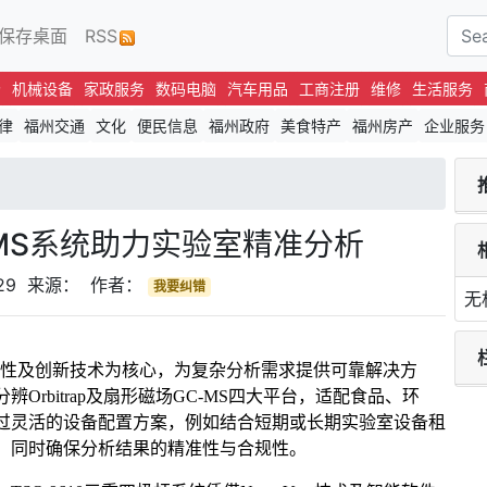
保存桌面
RSS
场
机械设备
家政服务
数码电脑
汽车用品
工商注册
维修
生活服务
律
福州交通
文化
便民信息
福州政府
美食特产
福州房产
企业服务
MS系统助力实验室精准分析
-29 来源： 作者：
我要纠错
无
重现性及创新技术为核心，为复杂分析需求提供可靠解决方
rbitrap及扇形磁场GC-MS四大平台，适配食品、环
过灵活的设备配置方案，例如结合短期或长期实验室设备租
，同时确保分析结果的精准性与合规性。