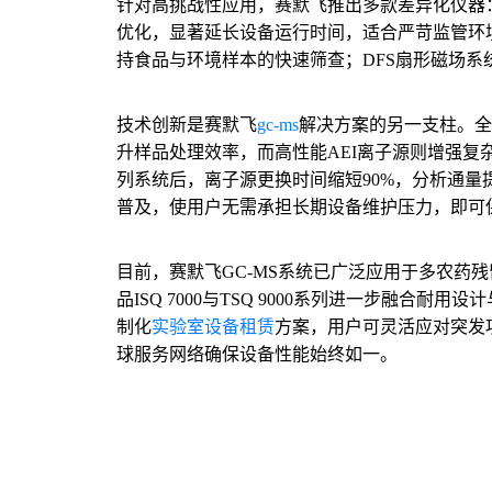
针对高挑战性应用，赛默飞推出多款差异化仪器：TSQ
优化，显著延长设备运行时间，适合严苛监管环境下
持食品与环境样本的快速筛查；DFS扇形磁场系
技术创新是赛默飞
gc-ms
解决方案的另一支柱。全新T
升样品处理效率，而高性能AEI离子源则增强复杂
列系统后，离子源更换时间缩短90%，分析通量
普及，使用户无需承担长期设备维护压力，即可
目前，赛默飞GC-MS系统已广泛应用于多农药
品ISQ 7000与TSQ 9000系列进一步融合
制化
实验室设备租赁
方案，用户可灵活应对突发
球服务网络确保设备性能始终如一。