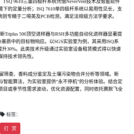
 9610三重四极杆系统凭借NeverVent技术及智能软件
的定量分析；ISQ 7610单四极杆系统以易用性见长，支
统则专精于二噁英及PCB检测，满足法规级方法学要求。
riplus 500顶空进样器与RSH多功能自动化进样器显著提
基质中的目标物响应。以SGS实验室为例，其采用ISQ系
提升30%。此类技术升级通过实验室设备租赁模式得以快速
保持技术领先性。
残留筛查、香料成分鉴定及土壤污染物合并分析等领域。新
耐用设计与智能算法，为实验室提供“永不停机”的分析体验。结合定
项目或季节性需求波动，优化资源配置，同时依托赛默飞全
标签：
打 赏