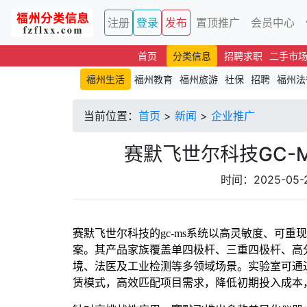
注册
登录
发布
置顶推广
会员中心
首页
分类信息
招聘求职
二手市
福州生活
福州教育
福州旅游
社保
招聘
福州法
当前位置：
首页
>
新闻
>
企业推广
赛默飞世尔科技GC-
时间：2025-05
赛默飞世尔科技的gc-ms系统以高灵敏度、可
案。其产品家族覆盖单四极杆、三重四极杆、高分辨O
境、法医及工业检测等多领域场景。实验室可通
赁模式，高效匹配项目需求，降低初期投入成本