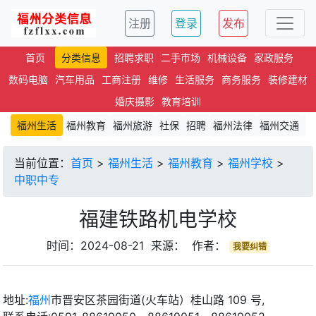
注册
登录
发布
首页
分类信息
招聘求职
二手市场
机械设备
家政服务
数码电脑
汽车用品
工商注册
维修
生活服务
商务服务
装修建材
婚庆摄影
教育培训
福州生活
福州教育
福州旅游
社保
招聘
福州法律
福州交通
文
当前位置：
首页
>
福州生活
>
福州教育
>
福州学校
>
中职中专
福建铁路机电学校
时间：2024-08-21 来源： 作者：
我要纠错
地址:
福州
市晋安区茶园街道(火车站）桂山路 109 号,