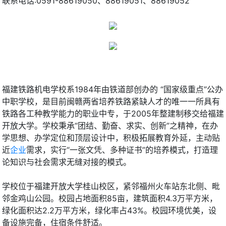
联系电话:0591-88619050、88619051、88619052
福建铁路机电学校系1984年由铁道部创办的 “国家级重点”公办
中职学校，是目前闽赣两省培养铁路紧缺人才的唯一一所具有
铁路各工种教学能力的职业中专，于2005年整建制移交给福建
开放大学。学校秉承“团结、勤奋、求实、创新”之精神，在办
学思想、办学定位和顶层设计中，积极拓展教育外延，主动贴
近
企业
需求，实行“一张文凭、多种证书”的培养模式，打造理
论知识与社会需求无缝对接的模式。
学校位于福建开放大学桂山校区，紧邻福州火车站东北侧、毗
邻金鸡山公园。校园占地面积85亩，建筑面积4.3万平方米，
绿化面积达2.2万平方米，绿化率占43%。校园环境优美，设
备设施完备，住宿条件舒适。